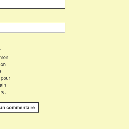
r
 mon
mon
e
 pour
ain
re.