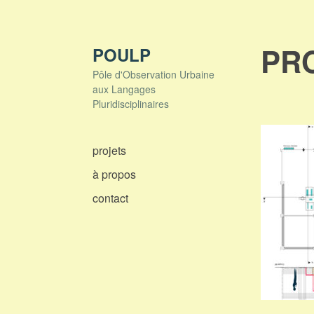
Skip
to
content
PRO
POULP
Pôle d'Observation Urbaine
aux Langages
Pluridisciplinaires
projets
à propos
contact