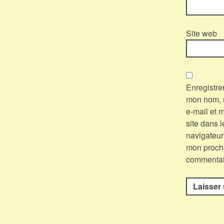
Site web
Enregistre
mon nom,
e-mail et 
site dans l
navigateur
mon proch
commentai