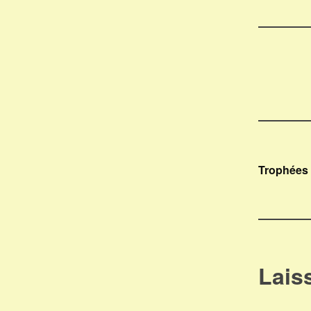
Nav
Trophées 
de
l’ar
Lais