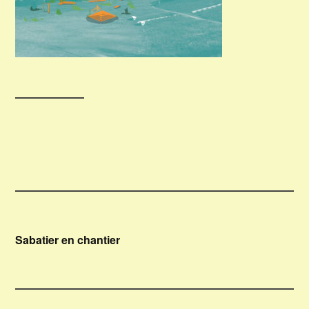
Navigation
Sabatier en chantier
de
l’article