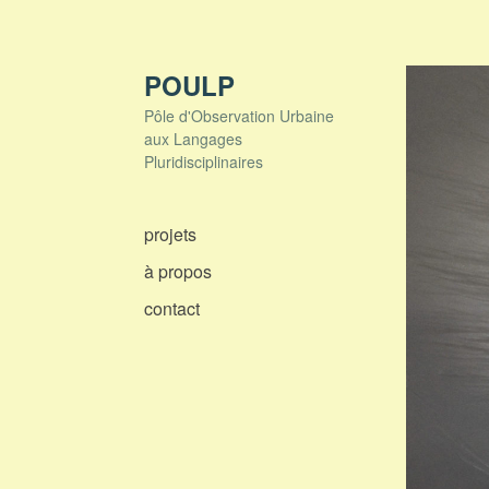
Skip
to
content
POULP
Pôle d'Observation Urbaine
aux Langages
Pluridisciplinaires
projets
à propos
contact