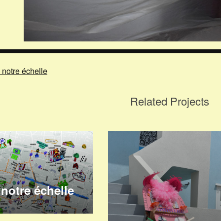
Navigation
 notre échelle
de
Related Projects
l’article
 notre échelle