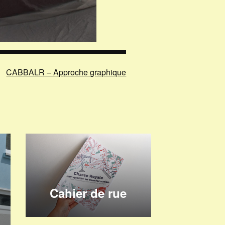
CABBALR – Approche graphique
Cahier de rue